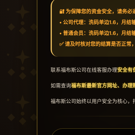
🔐 为保障您的资金安全，请务
• 公司代理：洗码单边1.6，月
• 普通会员：洗码单边1.6，月
✅ 请及时核对您的结算是否正常
联系福布斯公司在线客服办理
安全有
如需查询
福布斯最新官方网址、办理
福布斯公司始终以用户安全为核心，