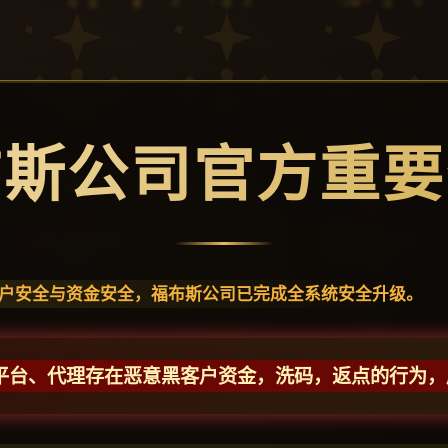
布斯公司官方重要
户安全与资金安全，福布斯公司已完成全系统安全升级。
平台、代理存在恶意黑客户资金，洗码，返点的行为，